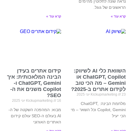
נראה שונה לחלוטין מהימים
הראשונים של גוגל.
קרא עוד »
קרא עוד »
השוואת כלי AI לשיווק:
קידום אתרים בעידן
ChatGPT, Copilot או
הבינה המלאכותית: איך
Gemini – מה הכי טוב
ChatGPT, Gemini ו-
לקידום אתרים ב-2025?
Copilot משנים את ה-
23 יוני 2025
Kickupmarketing
SEO?
16 יוני 2025
Kickupmarketing
מלחמת הבינה: ChatGPT,
Copilot, Gemini וכל השאר – מי
מבוא: המהפכה השקטה של ה-
הכי יעיל
AI בעולם ה-SEO עולם קידום
האתרים האורגני