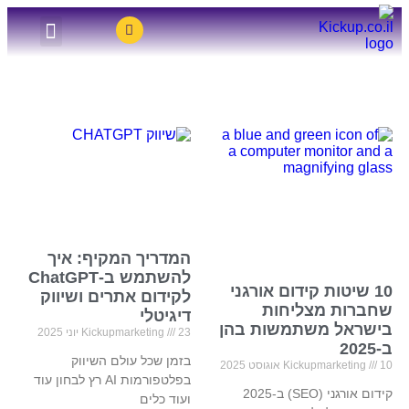
GEO – קידום בפלטפורמות AI
קידום ממומן PPC
קידום אורגני SEO
שיווק דיגיטלי
פוסטים
המדריך המקיף: איך
להשתמש ב-ChatGPT
10 שיטות קידום אורגני
לקידום אתרים ושיווק
שחברות מצליחות
דיגיטלי
בישראל משתמשות בהן
23 יוני 2025
Kickupmarketing
ב-2025
בזמן שכל עולם השיווק
10 אוגוסט 2025
Kickupmarketing
בפלטפורמות AI רץ לבחון עוד
קידום אורגני (SEO) ב-2025
ועוד כלים